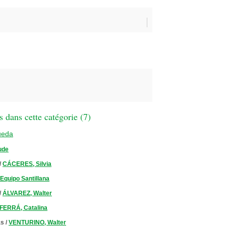
 dans cette catégorie (
7
)
ueda
ude
/
CÁCERES, Silvia
Equipo Santillana
/
ÁLVAREZ, Walter
FERRÁ, Catalina
as
/
VENTURINO, Walter