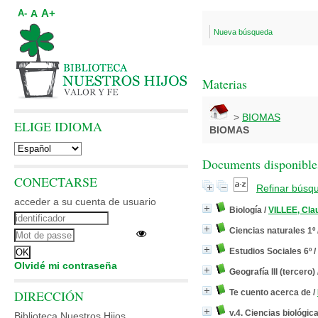
A+
A
A-
Nueva búsqueda
Materias
>
BIOMAS
ELIGE IDIOMA
BIOMAS
Documents disponibles
CONECTARSE
Refinar búsq
acceder a su cuenta de usuario
Biología
/
VILLEE, Cla
Ciencias naturales 1º
Estudios Sociales 6º
/
Olvidé mi contraseña
Geografía III (tercero)
DIRECCIÓN
Te cuento acerca de
/
v.4. Ciencias biológic
Biblioteca Nuestros Hijos