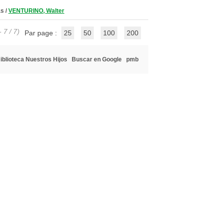
as
/
VENTURINO, Walter
 7 / 7)
Par page :
25
50
100
200
iblioteca Nuestros Hijos
Buscar en Google
pmb