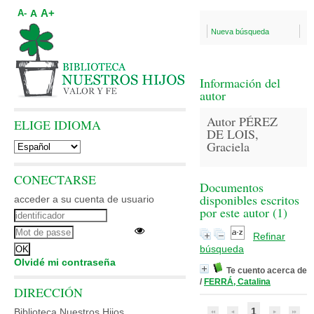
A+
A
A-
Nueva búsqueda
Información del
autor
Autor PÉREZ
ELIGE IDIOMA
DE LOIS,
Graciela
CONECTARSE
Documentos
disponibles escritos
acceder a su cuenta de usuario
por este autor (
1
)
Refinar
búsqueda
Olvidé mi contraseña
Te cuento acerca de
/
FERRÁ, Catalina
DIRECCIÓN
1
Biblioteca Nuestros Hijos