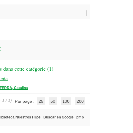
E
 dans cette catégorie (
1
)
ueda
FERRÁ, Catalina
 1 / 1)
Par page :
25
50
100
200
iblioteca Nuestros Hijos
Buscar en Google
pmb