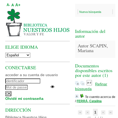
A+
A
A-
Nueva búsqueda
Información del
autor
Autor SCAPIN,
ELIGE IDIOMA
Mariana
Documentos
CONECTARSE
disponibles escritos
por este autor (
1
)
acceder a su cuenta de usuario
Refinar
búsqueda
Te cuento acerca de
Olvidé mi contraseña
/
FERRÁ, Catalina
DIRECCIÓN
1
Biblioteca Nuestros Hijos