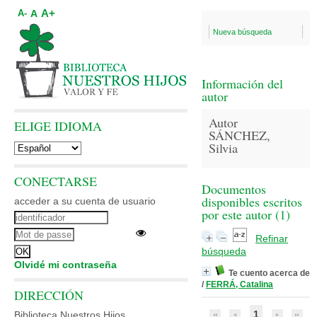
A+
A
A-
Nueva búsqueda
Información del
autor
Autor
ELIGE IDIOMA
SÁNCHEZ,
Silvia
CONECTARSE
Documentos
disponibles escritos
acceder a su cuenta de usuario
por este autor (
1
)
Refinar
búsqueda
Olvidé mi contraseña
Te cuento acerca de
/
FERRÁ, Catalina
DIRECCIÓN
1
Biblioteca Nuestros Hijos