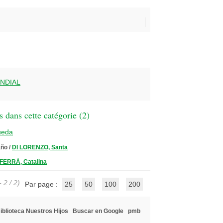
NDIAL
 dans cette catégorie (
2
)
ueda
año
/
DI LORENZO, Santa
FERRÁ, Catalina
 2 / 2)
Par page :
25
50
100
200
iblioteca Nuestros Hijos
Buscar en Google
pmb