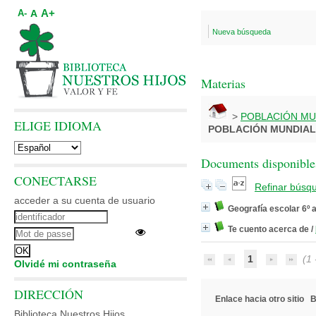
A+
A
A-
Nueva búsqueda
Materias
>
POBLACIÓN MU
ELIGE IDIOMA
POBLACIÓN MUNDIAL
Documents disponibles
CONECTARSE
Refinar búsq
acceder a su cuenta de usuario
Geografía escolar 6º 
Te cuento acerca de
/
1
(1 -
Olvidé mi contraseña
DIRECCIÓN
Enlace hacia otro sitio
B
Biblioteca Nuestros Hijos