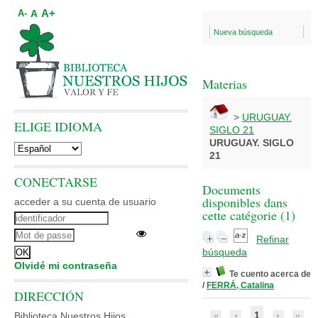
A+
A
A-
Nueva búsqueda
Materias
>
URUGUAY.
ELIGE IDIOMA
SIGLO 21
URUGUAY. SIGLO
21
CONECTARSE
Documents
disponibles dans
acceder a su cuenta de usuario
cette catégorie (
1
)
Refinar
búsqueda
Olvidé mi contraseña
Te cuento acerca de
/
FERRÁ, Catalina
DIRECCIÓN
1
Biblioteca Nuestros Hijos