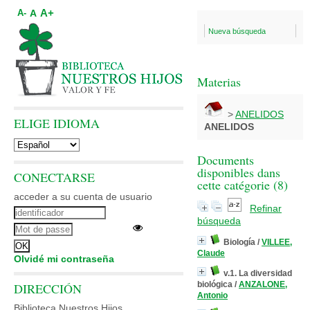
A+
A
A-
Nueva búsqueda
Materias
>
ANELIDOS
ELIGE IDIOMA
ANELIDOS
Documents
disponibles dans
CONECTARSE
cette catégorie (
8
)
acceder a su cuenta de usuario
Refinar
búsqueda
Biología
/
VILLEE,
Claude
Olvidé mi contraseña
v.1. La diversidad
biológica
/
ANZALONE,
DIRECCIÓN
Antonio
Biblioteca Nuestros Hijos