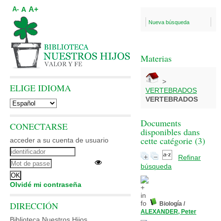
A+
A
A-
Nueva búsqueda
Materias
>
ELIGE IDIOMA
VERTEBRADOS
VERTEBRADOS
Documents
CONECTARSE
disponibles dans
cette catégorie (
3
)
acceder a su cuenta de usuario
Refinar
búsqueda
Olvidé mi contraseña
DIRECCIÓN
Biología
/
ALEXANDER, Peter
Biblioteca Nuestros Hijos