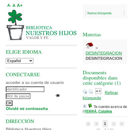
A+
A
A-
Nueva búsqueda
Materias
>
ELIGE IDIOMA
DESINTEGRACION
DESINTEGRACION
Documents
CONECTARSE
disponibles dans
cette catégorie (
1
)
acceder a su cuenta de usuario
Refinar
búsqueda
Te cuento acerca de
Olvidé mi contraseña
/
FERRÁ, Catalina
DIRECCIÓN
1
Biblioteca Nuestros Hijos