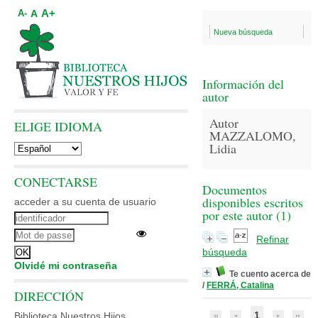
A+
A
A-
Nueva búsqueda
Información del
autor
Autor
ELIGE IDIOMA
MAZZALOMO,
Lidia
CONECTARSE
Documentos
disponibles escritos
acceder a su cuenta de usuario
por este autor (
1
)
Refinar
búsqueda
Olvidé mi contraseña
Te cuento acerca de
/
FERRÁ, Catalina
DIRECCIÓN
1
Biblioteca Nuestros Hijos