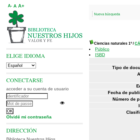
A+
A
A-
Nueva búsqueda
Ciencias naturales 1º
/
CÁ
Público
ELIGE IDIOMA
ISBD
Tipo de doc
A
CONECTARSE
E
acceder a su cuenta de usuario
Fecha de publi
Número de p
Clasif
Olvidé mi contraseña
DIRECCIÓN
Biblioteca Nuestros Hijos