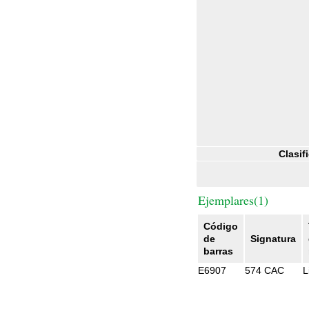
Clasif
Ejemplares(1)
Código
de
Signatura
barras
E6907
574 CAC
L