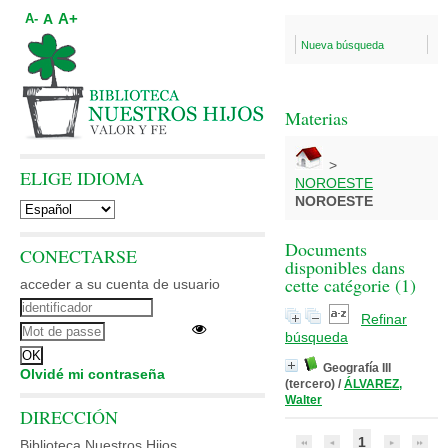
A+
A
A-
Nueva búsqueda
Materias
>
ELIGE IDIOMA
NOROESTE
NOROESTE
Documents
CONECTARSE
disponibles dans
cette catégorie (
1
)
acceder a su cuenta de usuario
Refinar
búsqueda
Geografía III
Olvidé mi contraseña
(tercero)
/
ÁLVAREZ,
Walter
DIRECCIÓN
1
Biblioteca Nuestros Hijos