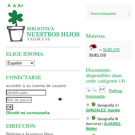
A+
A
A-
Nueva búsqueda
Materias
>
SUELOS
ELIGE IDIOMA
SUELOS
Documents
disponibles dans
CONECTARSE
cette catégorie (
4
)
acceder a su cuenta de usuario
Refinar
búsqueda
Geografía 3
/
GONZÁLEZ, Juanita
Olvidé mi contraseña
Geografía III
(tercero)
/
ÁLVAREZ,
DIRECCIÓN
Walter
Biblioteca Nuestros Hijos