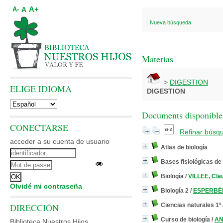
A+
A
A-
Nueva búsqueda
Materias
>
DIGESTION
ELIGE IDIOMA
DIGESTION
Documents disponibles
CONECTARSE
Refinar búsq
acceder a su cuenta de usuario
Atlas de biología
Bases fisiológicas de
Biología
/
VILLEE, Cla
Olvidé mi contraseña
Biología 2
/
ESPERBÉN
DIRECCIÓN
Ciencias naturales 1º
Curso de biología
/
AN
Biblioteca Nuestros Hijos