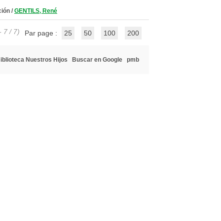
ción
/
GENTILS, René
 7 / 7)
Par page :
25
50
100
200
iblioteca Nuestros Hijos
Buscar en Google
pmb