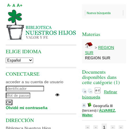
A+
A
A-
Nueva búsqueda
Materias
>
REGION
ELIGE IDIOMA
SUR
REGION SUR
Documents
CONECTARSE
disponibles dans
cette catégorie (
1
)
acceder a su cuenta de usuario
Refinar
búsqueda
Geografía III
Olvidé mi contraseña
(tercero)
/
ÁLVAREZ,
Walter
DIRECCIÓN
1
Biblioteca Nuestros Hijos