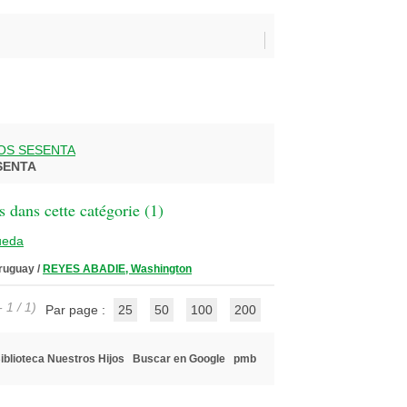
OS SESENTA
SENTA
 dans cette catégorie (
1
)
ueda
Uruguay
/
REYES ABADIE, Washington
 1 / 1)
Par page :
25
50
100
200
iblioteca Nuestros Hijos
Buscar en Google
pmb