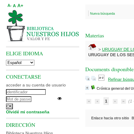
A+
A
A-
Nueva búsqueda
Materias
>
URUGUAY DE L
ELIGE IDIOMA
URUGUAY DE LOS SE
Documents disponibles
CONECTARSE
Refinar búsq
acceder a su cuenta de usuario
Crónica general del 
1
(1 -
Olvidé mi contraseña
Enlace hacia otro sitio
B
DIRECCIÓN
Biblioteca Nuestros Hijos