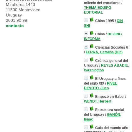
milenio del estudiante
/
Miraflores 1443
THEMA EQUIPO
11500 Montevideo
EDITORIAL
Uruguay
2601 90 99
China 1995
/
QIN
contacto
SHI
China
/
BEIJING
INFORMA
Ciencias Sociales 6
/
FERRÁ, Catalina (Dir.)
Crónica general del
Uruguay
/
REYES ABADIE,
Washington
El Uruguay a fines
del siglo XIX
/
PIVEL
DEVOTO, Juan
Empezó en Babel
/
WENDT, Herbert
Estructura social
del Uruguay
/
GANÓN,
Isaac
Guía del mundo año