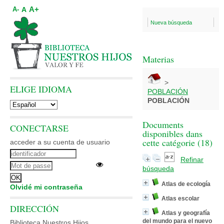
A+
A
A-
Nueva búsqueda
Materias
>
ELIGE IDIOMA
POBLACIÓN
POBLACIÓN
Documents
CONECTARSE
disponibles dans
cette catégorie (
18
)
acceder a su cuenta de usuario
Refinar
búsqueda
Atlas de ecología
Olvidé mi contraseña
Atlas escolar
DIRECCIÓN
Atlas y geografía
del mundo para el nuevo
Biblioteca Nuestros Hijos