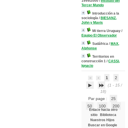
1999/2000
/
Instituto del
Tercer Mundo
Introducción a la
sociología
/
BIESANZ,
John y Mavis
Mi tierra Uruguay
/
Equipo El Observador
Sudáfrica
/
MAX,
Alphonse
Territorios en
construcción 1
/
CASSI,
Ignacio
1
2
(1 - 15 /
18)
Par page :
25
50
100
200
Enlace hacia otro
sitio
Biblioteca
Nuestros Hijos
Buscar en Google