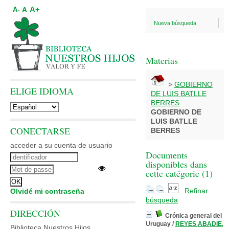
A+
A
A-
Nueva búsqueda
Materias
>
GOBIERNO
ELIGE IDIOMA
DE LUIS BATLLE
BERRES
GOBIERNO DE
LUIS BATLLE
CONECTARSE
BERRES
acceder a su cuenta de usuario
Documents
disponibles dans
cette catégorie (
1
)
Refinar
Olvidé mi contraseña
búsqueda
DIRECCIÓN
Crónica general del
Uruguay
/
REYES ABADIE,
Biblioteca Nuestros Hijos