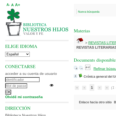
A+
A
A-
Nueva búsqueda
Materias
>
REVISTAS LITE
ELIGE IDIOMA
REVISTAS LITERARIA
Documents disponibles
CONECTARSE
Refinar búsq
acceder a su cuenta de usuario
Crónica general del 
1
(1 -
Olvidé mi contraseña
Enlace hacia otro sitio
B
DIRECCIÓN
Biblioteca Nuestros Hijos