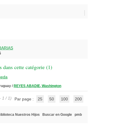
RARIAS
S
 dans cette catégorie (
1
)
ueda
Uruguay
/
REYES ABADIE, Washington
 1 / 1)
Par page :
25
50
100
200
iblioteca Nuestros Hijos
Buscar en Google
pmb