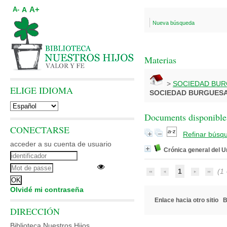
A+
A
A-
Nueva búsqueda
Materias
>
SOCIEDAD BURG
ELIGE IDIOMA
SOCIEDAD BURGUESA 
Documents disponibles
CONECTARSE
Refinar búsq
acceder a su cuenta de usuario
Crónica general del 
1
(1 -
Olvidé mi contraseña
Enlace hacia otro sitio
B
DIRECCIÓN
Biblioteca Nuestros Hijos