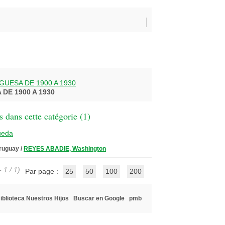
UESA DE 1900 A 1930
DE 1900 A 1930
 dans cette catégorie (
1
)
ueda
Uruguay
/
REYES ABADIE, Washington
 1 / 1)
Par page :
25
50
100
200
iblioteca Nuestros Hijos
Buscar en Google
pmb