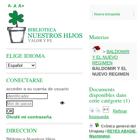
A+
A
A-
Nueva búsqueda
Materias
>
BALDOMIR
ELIGE IDIOMA
Y EL NUEVO
REGIMEN
BALDOMIR Y EL
NUEVO REGIMEN
CONECTARSE
Documents
acceder a su cuenta de usuario
disponibles dans
cette catégorie (
1
)
Refinar
búsqueda
Olvidé mi contraseña
Crónica general del
DIRECCIÓN
Uruguay
/
REYES ABADIE,
Washington
Biblioteca Nuestros Hijos