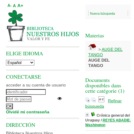
A+
A
A-
Nueva búsqueda
Materias
>
AUGE DEL
ELIGE IDIOMA
TANGO
AUGE DEL
TANGO
CONECTARSE
Documents
disponibles dans
acceder a su cuenta de usuario
cette catégorie (
1
)
Refinar
búsqueda
Olvidé mi contraseña
Crónica general del
Uruguay
/
REYES ABADIE,
DIRECCIÓN
Washington
Biblioteca Nuestros Hijos