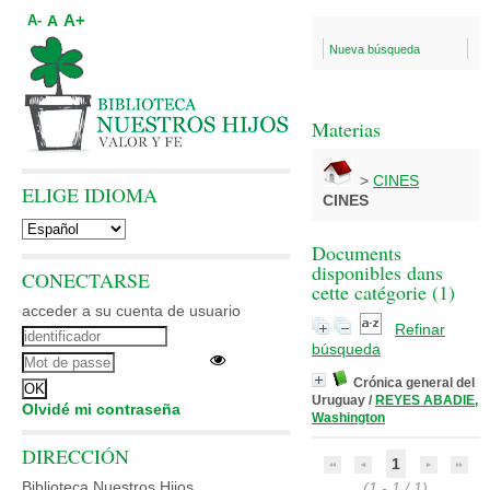
A+
A
A-
Nueva búsqueda
Materias
>
CINES
ELIGE IDIOMA
CINES
Documents
disponibles dans
CONECTARSE
cette catégorie (
1
)
acceder a su cuenta de usuario
Refinar
búsqueda
Crónica general del
Uruguay
/
REYES ABADIE,
Olvidé mi contraseña
Washington
DIRECCIÓN
1
Biblioteca Nuestros Hijos
(1 - 1 / 1)