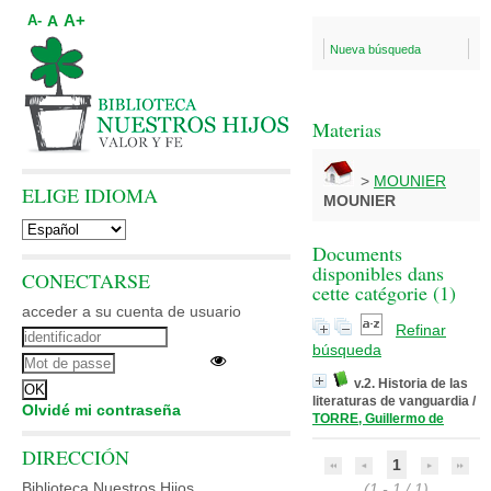
A+
A
A-
Nueva búsqueda
Materias
>
MOUNIER
ELIGE IDIOMA
MOUNIER
Documents
disponibles dans
CONECTARSE
cette catégorie (
1
)
acceder a su cuenta de usuario
Refinar
búsqueda
v.2. Historia de las
literaturas de vanguardia
/
Olvidé mi contraseña
TORRE, Guillermo de
DIRECCIÓN
1
Biblioteca Nuestros Hijos
(1 - 1 / 1)