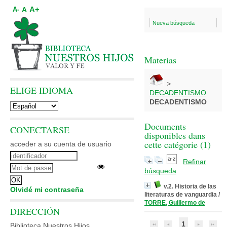
A+
A
A-
Nueva búsqueda
Materias
>
ELIGE IDIOMA
DECADENTISMO
DECADENTISMO
Documents
CONECTARSE
disponibles dans
cette catégorie (
1
)
acceder a su cuenta de usuario
Refinar
búsqueda
v.2. Historia de las
Olvidé mi contraseña
literaturas de vanguardia
/
TORRE, Guillermo de
DIRECCIÓN
1
Biblioteca Nuestros Hijos