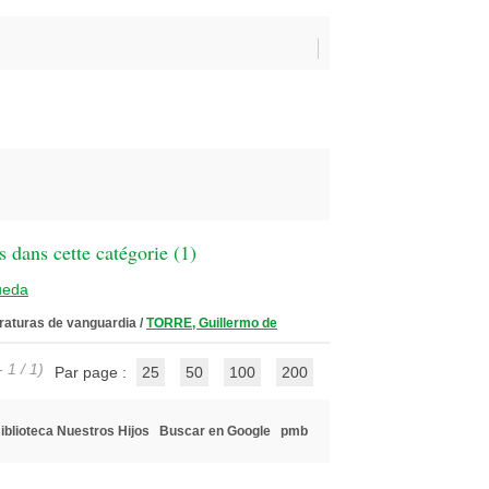
 dans cette catégorie (
1
)
ueda
teraturas de vanguardia
/
TORRE, Guillermo de
 1 / 1)
Par page :
25
50
100
200
iblioteca Nuestros Hijos
Buscar en Google
pmb