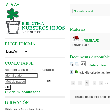
A+
A
A-
Nueva búsqueda
Materias
>
RIMBAUD
ELIGE IDIOMA
RIMBAUD
Documents disponibles
CONECTARSE
Refinar búsq
acceder a su cuenta de usuario
v.2. Historia de las li
1
(1 -
Olvidé mi contraseña
Enlace hacia otro sitio
B
DIRECCIÓN
Biblioteca Nuestros Hijos