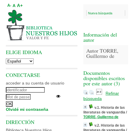
A+
A
A-
Nueva búsqueda
Información del
autor
Autor TORRE,
ELIGE IDIOMA
Guillermo de
Documentos
CONECTARSE
disponibles escritos
por este autor (
3
)
acceder a su cuenta de usuario
Refinar
búsqueda
v.1. Historia de las
Olvidé mi contraseña
literaturas de vanguardia
/
TORRE, Guillermo de
DIRECCIÓN
v.2. Historia de las
Biblioteca Nuestros Hijos
literaturas de vanguardia
/