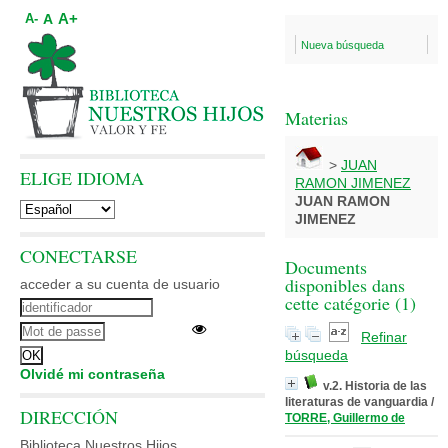
A+
A
A-
Nueva búsqueda
Materias
>
JUAN
ELIGE IDIOMA
RAMON JIMENEZ
JUAN RAMON
JIMENEZ
CONECTARSE
Documents
disponibles dans
acceder a su cuenta de usuario
cette catégorie (
1
)
Refinar
búsqueda
Olvidé mi contraseña
v.2. Historia de las
literaturas de vanguardia
/
DIRECCIÓN
TORRE, Guillermo de
Biblioteca Nuestros Hijos