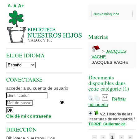
A+
A
A-
Nueva búsqueda
Materias
>
JACQUES
ELIGE IDIOMA
VACHE
JACQUES VACHE
Documents
CONECTARSE
disponibles dans
cette catégorie (
1
)
acceder a su cuenta de usuario
Refinar
búsqueda
v.2. Historia de las
Olvidé mi contraseña
literaturas de vanguardia
/
TORRE, Guillermo de
DIRECCIÓN
1
Biblioteca Nuestros Hijos