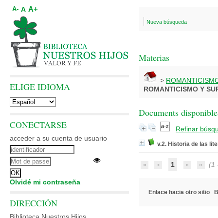
A+
A
A-
Nueva búsqueda
Materias
>
ROMANTICISMO
ELIGE IDIOMA
ROMANTICISMO Y SU
Documents disponibles
CONECTARSE
Refinar búsq
acceder a su cuenta de usuario
v.2. Historia de las li
1
(1 -
Olvidé mi contraseña
Enlace hacia otro sitio
B
DIRECCIÓN
Biblioteca Nuestros Hijos