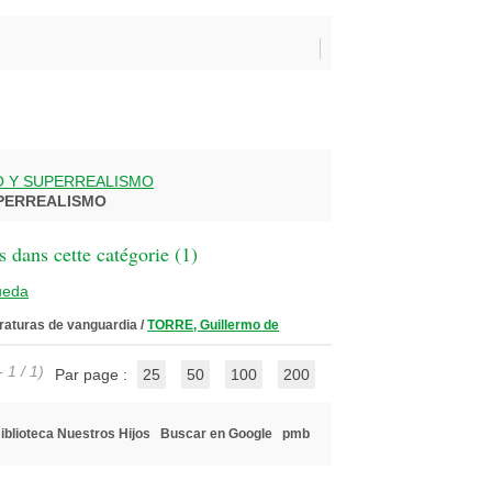
 Y SUPERREALISMO
PERREALISMO
 dans cette catégorie (
1
)
ueda
teraturas de vanguardia
/
TORRE, Guillermo de
 1 / 1)
Par page :
25
50
100
200
iblioteca Nuestros Hijos
Buscar en Google
pmb