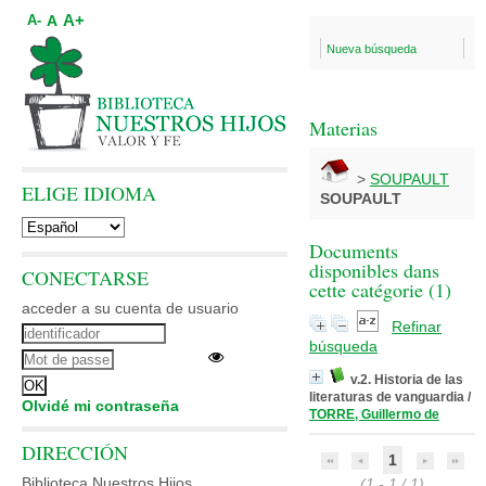
A+
A
A-
Nueva búsqueda
Materias
>
SOUPAULT
ELIGE IDIOMA
SOUPAULT
Documents
disponibles dans
CONECTARSE
cette catégorie (
1
)
acceder a su cuenta de usuario
Refinar
búsqueda
v.2. Historia de las
literaturas de vanguardia
/
Olvidé mi contraseña
TORRE, Guillermo de
DIRECCIÓN
1
Biblioteca Nuestros Hijos
(1 - 1 / 1)