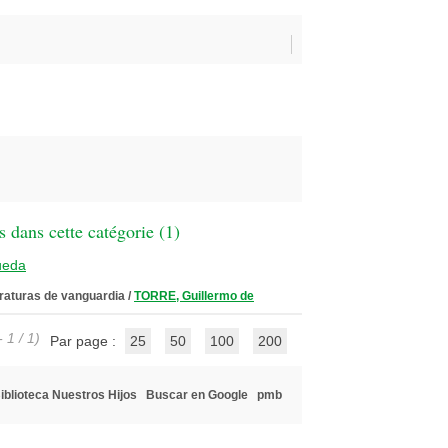
 dans cette catégorie (
1
)
ueda
teraturas de vanguardia
/
TORRE, Guillermo de
 1 / 1)
Par page :
25
50
100
200
iblioteca Nuestros Hijos
Buscar en Google
pmb