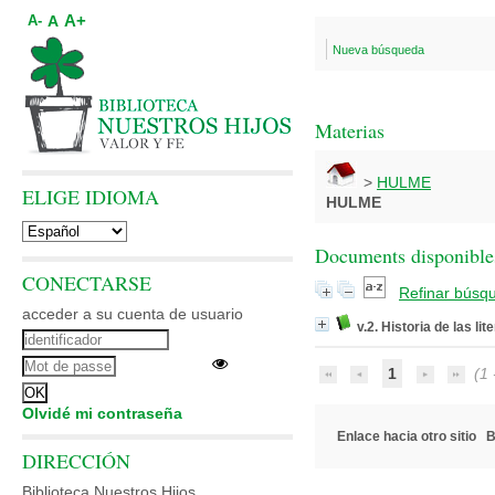
A+
A
A-
Nueva búsqueda
Materias
>
HULME
ELIGE IDIOMA
HULME
Documents disponibles
CONECTARSE
Refinar búsq
acceder a su cuenta de usuario
v.2. Historia de las li
1
(1 -
Olvidé mi contraseña
Enlace hacia otro sitio
B
DIRECCIÓN
Biblioteca Nuestros Hijos