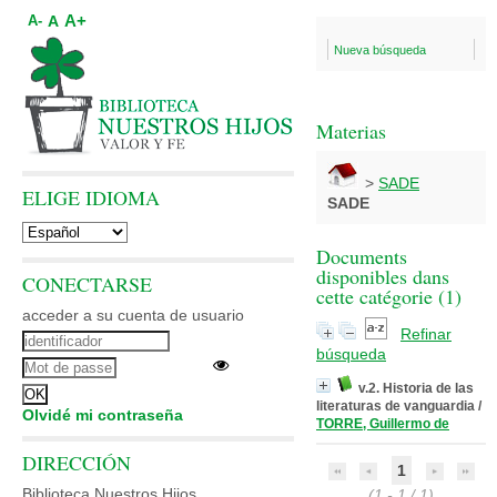
A+
A
A-
Nueva búsqueda
Materias
>
SADE
ELIGE IDIOMA
SADE
Documents
disponibles dans
CONECTARSE
cette catégorie (
1
)
acceder a su cuenta de usuario
Refinar
búsqueda
v.2. Historia de las
literaturas de vanguardia
/
Olvidé mi contraseña
TORRE, Guillermo de
DIRECCIÓN
1
Biblioteca Nuestros Hijos
(1 - 1 / 1)