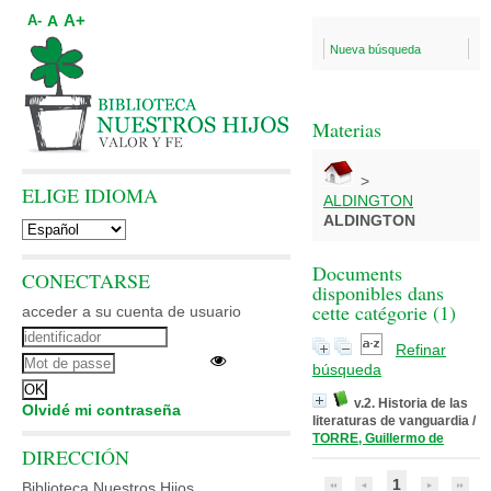
A+
A
A-
Nueva búsqueda
Materias
>
ELIGE IDIOMA
ALDINGTON
ALDINGTON
Documents
CONECTARSE
disponibles dans
cette catégorie (
1
)
acceder a su cuenta de usuario
Refinar
búsqueda
v.2. Historia de las
Olvidé mi contraseña
literaturas de vanguardia
/
TORRE, Guillermo de
DIRECCIÓN
1
Biblioteca Nuestros Hijos