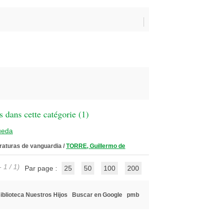
 dans cette catégorie (
1
)
ueda
teraturas de vanguardia
/
TORRE, Guillermo de
 1 / 1)
Par page :
25
50
100
200
iblioteca Nuestros Hijos
Buscar en Google
pmb