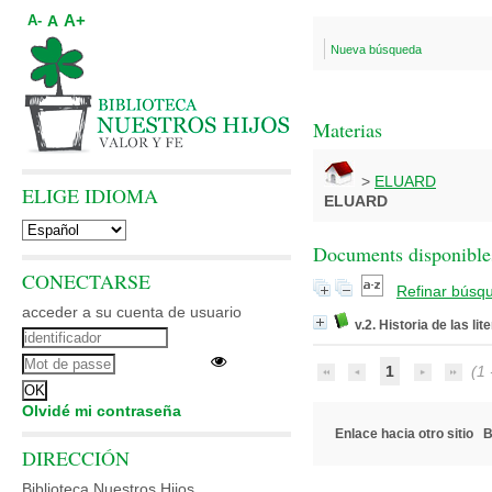
A+
A
A-
Nueva búsqueda
Materias
>
ELUARD
ELIGE IDIOMA
ELUARD
Documents disponibles
CONECTARSE
Refinar búsq
acceder a su cuenta de usuario
v.2. Historia de las li
1
(1 -
Olvidé mi contraseña
Enlace hacia otro sitio
B
DIRECCIÓN
Biblioteca Nuestros Hijos