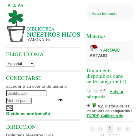
A+
A
A-
Nueva búsqueda
Materias
>
ARTAUD
ELIGE IDIOMA
ARTAUD
Documents
disponibles dans
CONECTARSE
cette catégorie (
1
)
acceder a su cuenta de usuario
Refinar
búsqueda
v.2. Historia de las
literaturas de vanguardia
/
Olvidé mi contraseña
TORRE, Guillermo de
DIRECCIÓN
1
Biblioteca Nuestros Hijos
(1 - 1 / 1)