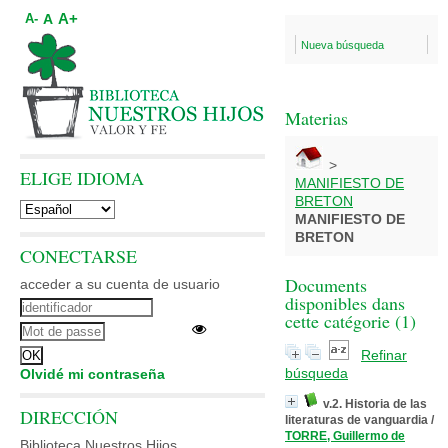
A+
A
A-
Nueva búsqueda
Materias
>
ELIGE IDIOMA
MANIFIESTO DE
BRETON
MANIFIESTO DE
BRETON
CONECTARSE
Documents
acceder a su cuenta de usuario
disponibles dans
cette catégorie (
1
)
Refinar
búsqueda
Olvidé mi contraseña
v.2. Historia de las
DIRECCIÓN
literaturas de vanguardia
/
TORRE, Guillermo de
Biblioteca Nuestros Hijos