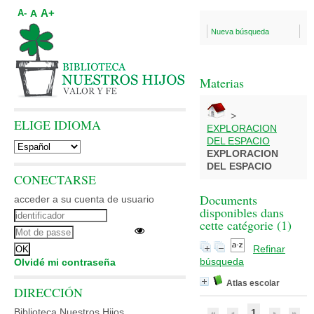
A+
A
A-
Nueva búsqueda
Materias
>
ELIGE IDIOMA
EXPLORACION
DEL ESPACIO
EXPLORACION
DEL ESPACIO
CONECTARSE
Documents
acceder a su cuenta de usuario
disponibles dans
cette catégorie (
1
)
Refinar
búsqueda
Olvidé mi contraseña
Atlas escolar
DIRECCIÓN
Biblioteca Nuestros Hijos
1