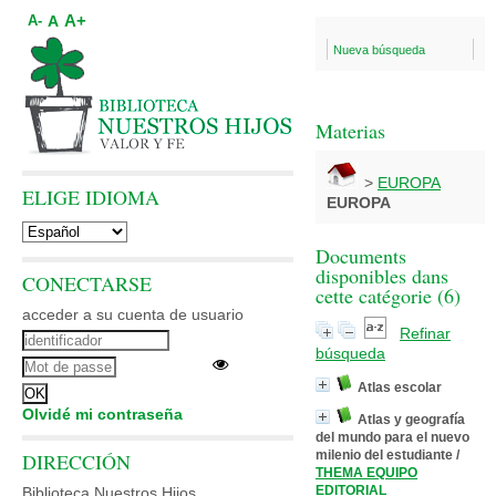
A+
A
A-
Nueva búsqueda
Materias
>
EUROPA
ELIGE IDIOMA
EUROPA
Documents
disponibles dans
CONECTARSE
cette catégorie (
6
)
acceder a su cuenta de usuario
Refinar
búsqueda
Atlas escolar
Olvidé mi contraseña
Atlas y geografía
del mundo para el nuevo
milenio del estudiante
/
DIRECCIÓN
THEMA EQUIPO
EDITORIAL
Biblioteca Nuestros Hijos