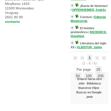
Miraflores 1443
¡Basta de historias!
11500 Montevideo
/
OPPENHEIMER, Andrés
Uruguay
2601 90 99
Cosmos
/
Editorial
Monteverde
contacto
El hombre
prehistórico
/
BRODRICK,
Houghton
Literatura del siglo
XX
/
ALBISTUR, Jaime
1
(1 - 6 / 6)
Par page :
25
50
100
200
Enlace hacia otro
sitio
Biblioteca
Nuestros Hijos
Buscar en Google
pmb