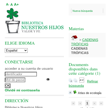
A+
A
A-
Nueva búsqueda
Materias
>
CADENAS
ELIGE IDIOMA
TRÓFICAS
CADENAS
TRÓFICAS
CONECTARSE
Documents
disponibles dans
acceder a su cuenta de usuario
cette catégorie (
1
)
Refinar
búsqueda
Olvidé mi contraseña
Atlas de ecología
DIRECCIÓN
1
Biblioteca Nuestros Hijos