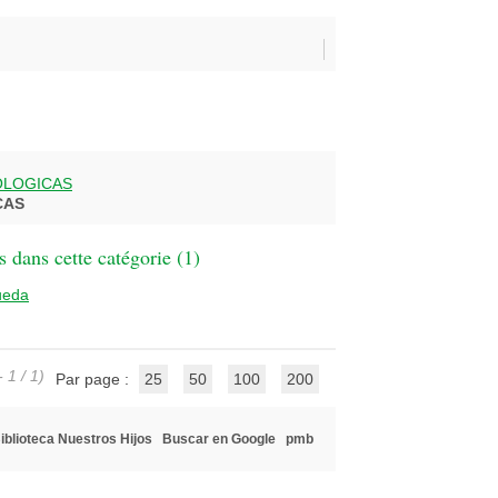
OLOGICAS
CAS
 dans cette catégorie (
1
)
ueda
 1 / 1)
Par page :
25
50
100
200
iblioteca Nuestros Hijos
Buscar en Google
pmb