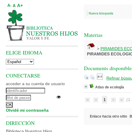
A+
A
A-
Nueva búsqueda
Materias
>
PIRAMIDES EC
ELIGE IDIOMA
PIRAMIDES ECOLOGI
Documents disponibles
CONECTARSE
Refinar búsq
acceder a su cuenta de usuario
Atlas de ecología
1
(1 -
Olvidé mi contraseña
Enlace hacia otro sitio
B
DIRECCIÓN
Biblioteca Nuestros Hijos