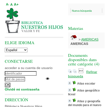
A+
A
A-
Nueva búsqueda
Materias
>
AMERICAS
ELIGE IDIOMA
AMERICAS
Documents
disponibles dans
CONECTARSE
cette catégorie (
4
)
acceder a su cuenta de usuario
Refinar
búsqueda
Atlas escolar
Olvidé mi contraseña
Atlas geográfico
liceal
DIRECCIÓN
Atlas y geografía
del mundo para el nuevo
Biblioteca Nuestros Hijos