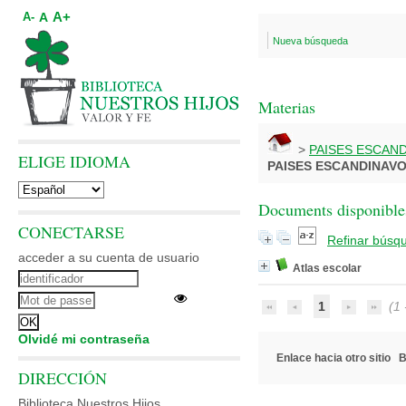
A+
A
A-
Nueva búsqueda
Materias
>
PAISES ESCAN
ELIGE IDIOMA
PAISES ESCANDINAV
Documents disponibles
CONECTARSE
Refinar búsq
acceder a su cuenta de usuario
Atlas escolar
1
(1 -
Olvidé mi contraseña
Enlace hacia otro sitio
B
DIRECCIÓN
Biblioteca Nuestros Hijos