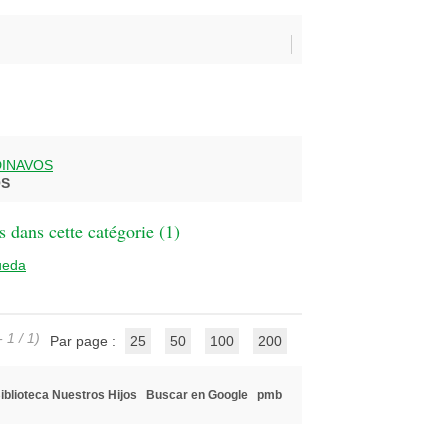
DINAVOS
OS
 dans cette catégorie (
1
)
ueda
 1 / 1)
Par page :
25
50
100
200
iblioteca Nuestros Hijos
Buscar en Google
pmb