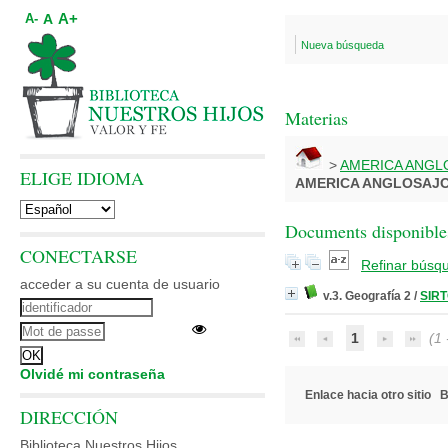
A+
A
A-
Nueva búsqueda
Materias
>
AMERICA ANGL
ELIGE IDIOMA
AMERICA ANGLOSAJ
Documents disponibles
CONECTARSE
Refinar búsq
acceder a su cuenta de usuario
v.3. Geografía 2
/
SIRT
1
(1 -
Olvidé mi contraseña
Enlace hacia otro sitio
B
DIRECCIÓN
Biblioteca Nuestros Hijos