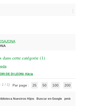
OSAJONA
ONA
 dans cette catégorie (
1
)
ueda
ORI DE DI LEONI, Alicia
 1 / 1)
Par page :
25
50
100
200
iblioteca Nuestros Hijos
Buscar en Google
pmb