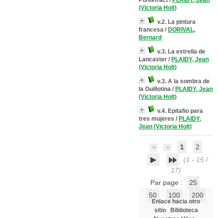
Pontefract
/
PLAIDY, Jean
(Victoria Holt)
v.2. La pintura
francesa
/
DORIVAL,
Bernard
v.3. La estrella de
Lancaster
/
PLAIDY, Jean
(Victoria Holt)
v.3. A la sombra de
la Guillotina
/
PLAIDY, Jean
(Victoria Holt)
v.4. Epitafio para
tres mujeres
/
PLAIDY,
Jean (Victoria Holt)
1
2
(1 - 15 /
17)
Par page :
25
50
100
200
Enlace hacia otro
sitio
Biblioteca