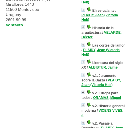
Holt)
Miraflores 1443
11500 Montevideo
El rey galante
/
Uruguay
PLAIDY, Jean (Victoria
2601 90 99
Holt)
contacto
Historia de la
arquitectura
/
VELARDE,
Héctor
Las cortes del amor
/
PLAIDY, Jean (Victoria
Holt)
Literatura del siglo
XX
/
ALBISTUR, Jaime
v.1. Juramento
sobre la Garza
/
PLAIDY,
Jean (Victoria Holt)
v.2. Europa para
todos
/
ORAMAS, Miguel
v.2. Historia general
moderna
/
VICENS VIVES,
J
v.2. Pasaje a