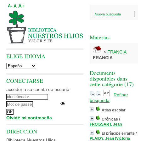
A+
A
A-
Nueva búsqueda
Materias
>
FRANCIA
ELIGE IDIOMA
FRANCIA
Documents
disponibles dans
CONECTARSE
cette catégorie (
17
)
acceder a su cuenta de usuario
Refinar
búsqueda
Atlas escolar
Olvidé mi contraseña
Crónicas
/
FROISSART, Jean
DIRECCIÓN
El príncipe errante
/
PLAIDY, Jean (Victoria
Biblioteca Nuestros Hijos