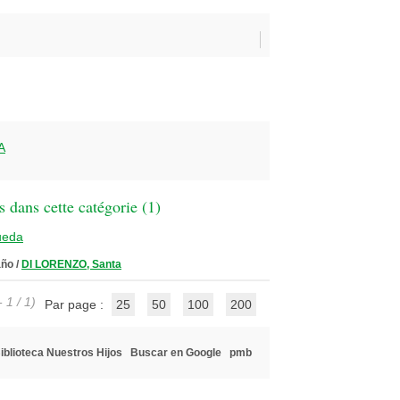
A
 dans cette catégorie (
1
)
ueda
año
/
DI LORENZO, Santa
 1 / 1)
Par page :
25
50
100
200
iblioteca Nuestros Hijos
Buscar en Google
pmb