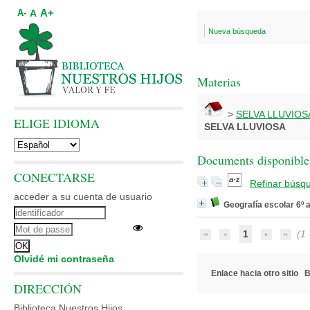
A+
A
A-
Nueva búsqueda
Materias
>
SELVA LLUVIOS
ELIGE IDIOMA
SELVA LLUVIOSA
Documents disponibles
CONECTARSE
Refinar búsq
acceder a su cuenta de usuario
Geografía escolar 6º 
1
(1 -
Olvidé mi contraseña
Enlace hacia otro sitio
B
DIRECCIÓN
Biblioteca Nuestros Hijos