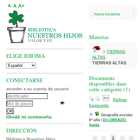
A+
A
A-
Nueva búsqueda
Materias
>
TIERRAS
ELIGE IDIOMA
ALTAS
TIERRAS ALTAS
Documents
CONECTARSE
disponibles dans
cette catégorie (
1
)
acceder a su cuenta de usuario
Refinar
búsqueda
Geografía escolar
Olvidé mi contraseña
6º año
/
DI LORENZO,
Santa
DIRECCIÓN
1
Biblioteca Nuestros Hijos