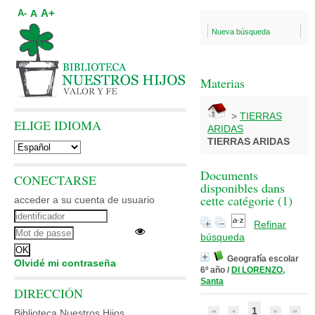
A+
A
A-
Nueva búsqueda
Materias
>
TIERRAS
ELIGE IDIOMA
ARIDAS
TIERRAS ARIDAS
Documents
CONECTARSE
disponibles dans
cette catégorie (
1
)
acceder a su cuenta de usuario
Refinar
búsqueda
Geografía escolar
Olvidé mi contraseña
6º año
/
DI LORENZO,
Santa
DIRECCIÓN
1
Biblioteca Nuestros Hijos