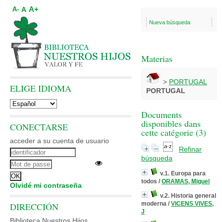
A+
A
A-
Nueva búsqueda
Materias
>
PORTUGAL
ELIGE IDIOMA
PORTUGAL
Documents
disponibles dans
CONECTARSE
cette catégorie (
3
)
acceder a su cuenta de usuario
Refinar
búsqueda
v.1. Europa para
todos
/
ORAMAS, Miguel
Olvidé mi contraseña
v.2. Historia general
moderna
/
VICENS VIVES,
DIRECCIÓN
J
Biblioteca Nuestros Hijos